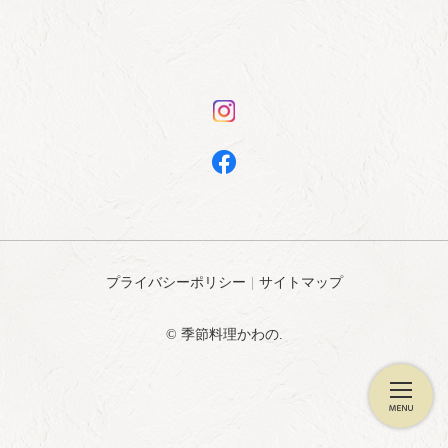
プライバシーポリシー
サイトマップ
© 季節料理かわの.