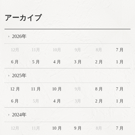
アーカイブ
2026年
12月
11月
10月
9月
8月
7 月
6 月
5 月
4 月
3 月
2 月
1 月
2025年
12 月
11 月
10 月
9月
8 月
7 月
6 月
5月
4 月
3月
2 月
1 月
2024年
12月
11月
10 月
9 月
8月
7 月