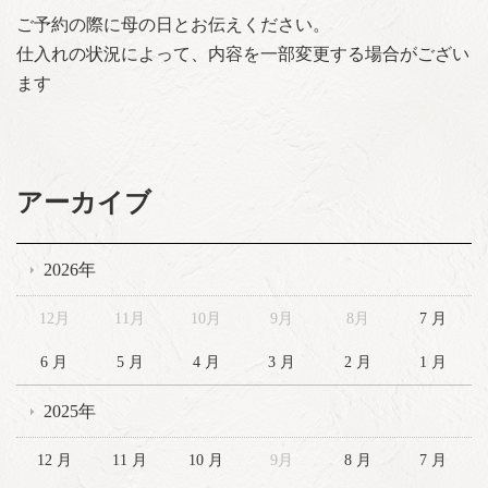
ご予約の際に母の日とお伝えください。
仕入れの状況によって、内容を一部変更する場合がござい
ます
アーカイブ
2026年
12月
11月
10月
9月
8月
7 月
6 月
5 月
4 月
3 月
2 月
1 月
2025年
12 月
11 月
10 月
9月
8 月
7 月