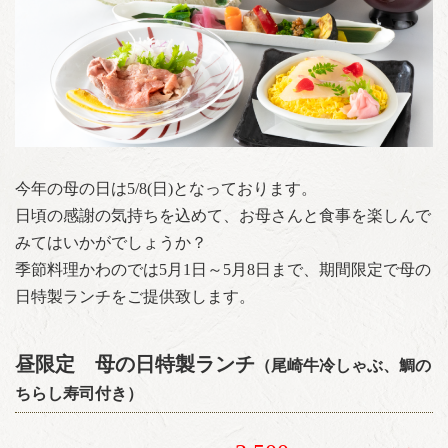
今年の母の日は5/8(日)となっております。
日頃の感謝の気持ちを込めて、お母さんと食事を楽しんで
みてはいかがでしょうか？
季節料理かわのでは5月1日～5月8日まで、期間限定で母の
日特製ランチをご提供致します。
昼限定 母の日特製ランチ
（尾崎牛冷しゃぶ、鯛の
ちらし寿司付き）