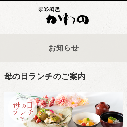
お知らせ
母の日ランチのご案内