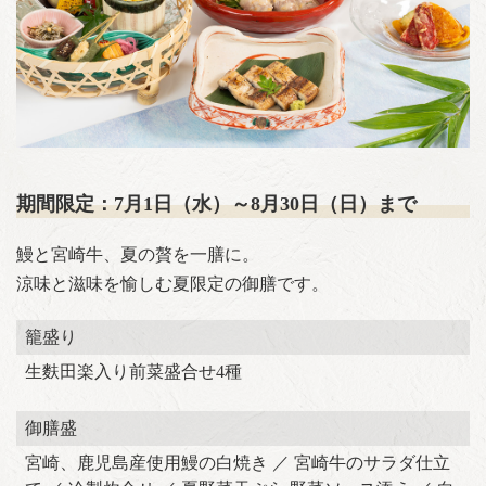
期間限定：7月1日（水）～8月30日（日）まで
鰻と宮崎牛、夏の贅を一膳に。
涼味と滋味を愉しむ夏限定の御膳です。
籠盛り
生麩田楽入り前菜盛合せ4種
御膳盛
宮崎、鹿児島産使用鰻の白焼き ／ 宮崎牛のサラダ仕立