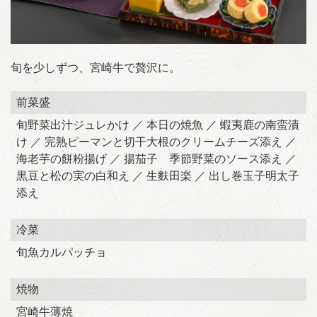
旬を少しずつ、宮崎牛で贅沢に。
前菜盛
旬野菜出汁ジュレかけ ／ 本日の焼魚 ／ 蝦夷鹿の南蛮漬
け ／ 完熟ピーマンと切干大根のクリームチーズ添え ／
海老芋の餅粉揚げ ／ 揚茄子 季節野菜のソース添え ／
黒豆と松の実の白和え ／ 生麩田楽 ／ 出し巻玉子明太子
添え
冷菜
旬魚カルパッチョ
焼物
宮崎牛薄焼