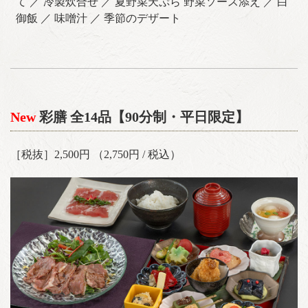
て ／ 冷製炊合せ ／ 夏野菜天ぷら 野菜ソース添え ／ 白
御飯 ／ 味噌汁 ／ 季節のデザート
New
彩膳 全14品【90分制・平日限定】
［税抜］2,500円 （2,750円 / 税込）