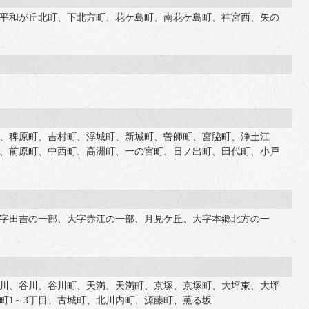
平和が丘北町、下北方町、花ケ島町、南花ケ島町、神宮西、矢の
、稗原町、吉村町、浮城町、新城町、曽師町、宮脇町、浄土江
、前原町、中西町、高洲町、一の宮町、日ノ出町、田代町、小戸
字田吉の一部、大字赤江の一部、月見ケ丘、大字本郷北方の一
川、谷川、谷川町、天満、天満町、京塚、京塚町、大坪東、大坪
町1～3丁目、古城町、北川内町、源藤町、薫る坂