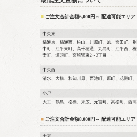
最低注文金額について
■
ご注文合計金額6,000円～ 配達可能エリア
中央東
橘通東、橘通西、松山、川原町、旭、宮田町、別
中町、江平東町、高千穂通、丸島町、江平西、権
妻町、瀬頭町、宮崎駅東2～3丁目
中央西
清水、大橋、和知川原、西池町、原町、花殿町、
小戸
大工、鶴島、松橋、末広、元宮町、高松町、西高
■
ご注文合計金額8,000円～ 配達可能エリア
大宮