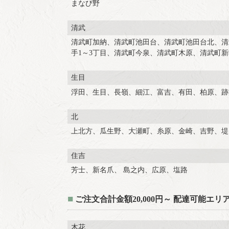
まなび野
清武
清武町加納、清武町池田台、清武町池田台北、清武
手1～3丁目、清武町今泉、清武町木原、清武町新
生目
浮田、生目、長嶺、細江、富吉、有田、柏原、跡
北
上北方、瓜生野、大瀬町、糸原、金崎、吉野、堤
住吉
芳士、新名爪、 島之内、広原、塩路
■
ご注文合計金額20,000円～ 配達可能エリ
木花