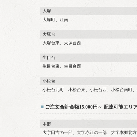
大塚
大塚町、江南
大塚台
大塚台東、大塚台西
生目台
生目台東、生目台西
小松台
小松台北町、小松台東、小松台西、小松台南町、
■
ご注文合計金額15,000円～ 配達可能エリ
本郷
大字田吉の一部、大字赤江の一部、大字本郷北方