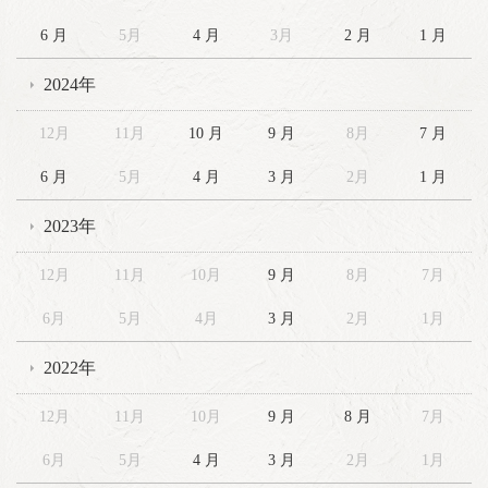
6 月
5月
4 月
3月
2 月
1 月
2024年
12月
11月
10 月
9 月
8月
7 月
6 月
5月
4 月
3 月
2月
1 月
2023年
12月
11月
10月
9 月
8月
7月
6月
5月
4月
3 月
2月
1月
2022年
12月
11月
10月
9 月
8 月
7月
6月
5月
4 月
3 月
2月
1月