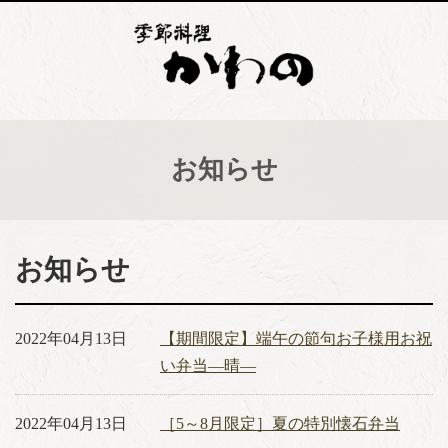
お知らせ
お知らせ
2022年04月13日
【期間限定】端午の節句お子様用お祝
い弁当―晴―
2022年04月13日
［5～8月限定］夏の特別懐石弁当