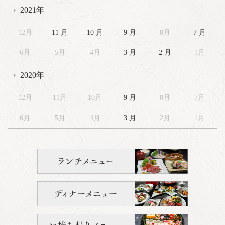
2021年
12月
11 月
10 月
9 月
8月
7 月
6月
5月
4月
3 月
2 月
1月
2020年
12月
11月
10月
9 月
8月
7月
6月
5月
4月
3 月
2月
1月